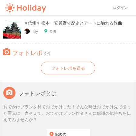
ログイン
✳︎信州✳︎ 松本・安曇野で歴史とアートに触れる旅🏯
lily
長野
フォトレポ
0 件
フォトレポを送る
フォトレポとは
おでかけプランを見ておでかけした！そんな時はおでかけ先で撮っ
た写真に一言そえて、おでかけプラン作者さんに感謝の気持ちを伝
えてみませんか？