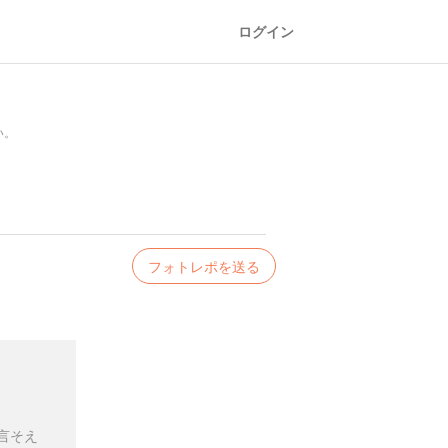
ログイン
い。
フォトレポを送る
言そえ