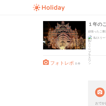
１年の
頑張ったご褒
フォトレポ
0 件
おでか