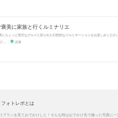
ご褒美に家族と行くルミナリエ
美にちょっと贅沢なグルメと彩られた幻想的なイルミネーションをお楽しみくださ
BJスリープラスワン
兵庫
フォトレポとは
けプランを見ておでかけした！そんな時はおでかけ先で撮った写真に一