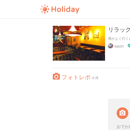
リラック
僕がよく行く
kaich!
フォトレポ
0 件
おでか