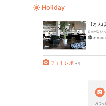
【さん
自由が丘とい
shimana
フォトレポ
0 件
おでか