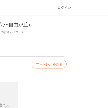
ログイン
仏〜自由が丘）
人のおさんぽコース。
フォトレポを送る
言そえ