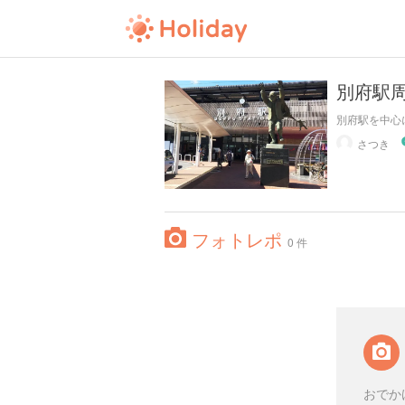
別府駅
別府駅を中心
さつき
フォトレポ
0 件
おでか