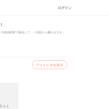
ログイン
！
錦糸町駅で集合して、一旦駅から離れますが...
フォトレポを送る
言そえ