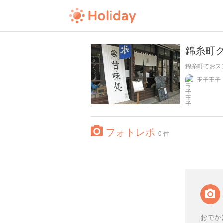
錦糸町
錦糸町でおス
玉子王子
フォトレポ
0 件
おでか