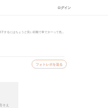
ログイン
するにはちょうど良い距離で車でターって色...
フォトレポを送る
言そえ