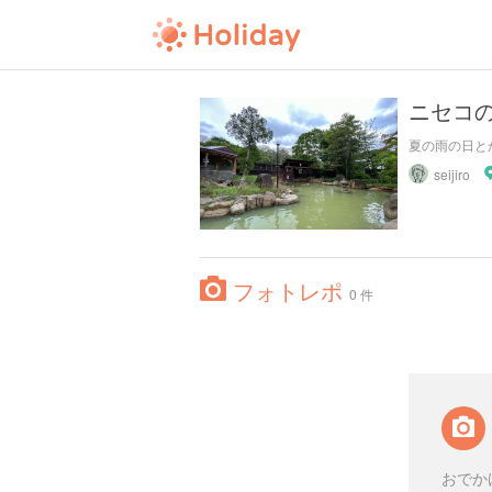
ニセコ
夏の雨の日と
seijiro
フォトレポ
0 件
おでか