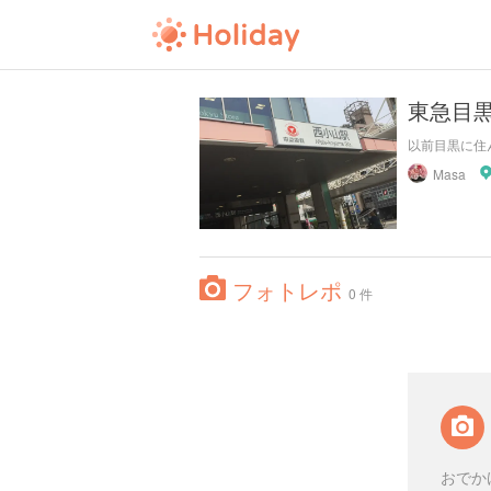
東急目
以前目黒に住
Masa
フォトレポ
0 件
おでか