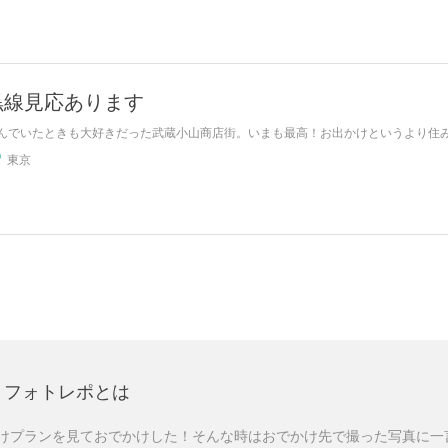
黒線見応あります
んでいたときも大好きだった武蔵小山商店街。いまも最高！お出かけというより住
東京
フォトレポとは
けプランを見ておでかけした！そんな時はおでかけ先で撮った写真に一