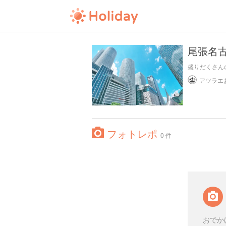
尾張名古
盛りだくさんの
フォトレポ
0 件
おでか