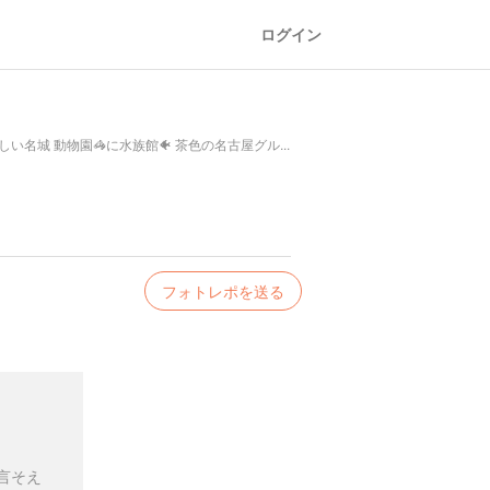
ログイン
城 動物園🦓に水族館🐠 茶色の名古屋グル...
フォトレポを送る
言そえ