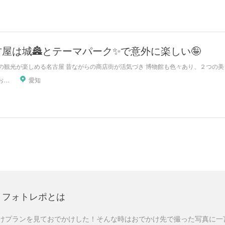
屋は城🏯とテーマパーク✨で意外に楽しい🤪
観光が楽しめる名古屋 昔ながらの商店街が活気づき 博物館も色々あり、２つの美しい名
アツラエおすすめ旅プラン！
愛知
フォトレポとは
けプランを見ておでかけした！そんな時はおでかけ先で撮った写真に一