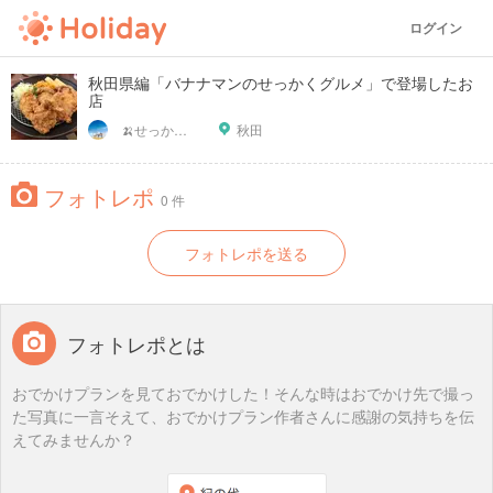
ログイン
秋田県編「バナナマンのせっかくグルメ」で登場したお
店
🍌せっかくグルメまにあ🍌
秋田
フォトレポ
0 件
フォトレポを送る
フォトレポとは
おでかけプランを見ておでかけした！そんな時はおでかけ先で撮っ
た写真に一言そえて、おでかけプラン作者さんに感謝の気持ちを伝
えてみませんか？