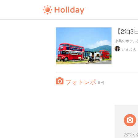
【2泊
糸島のホテル
いぇよん
フォトレポ
0 件
おでか