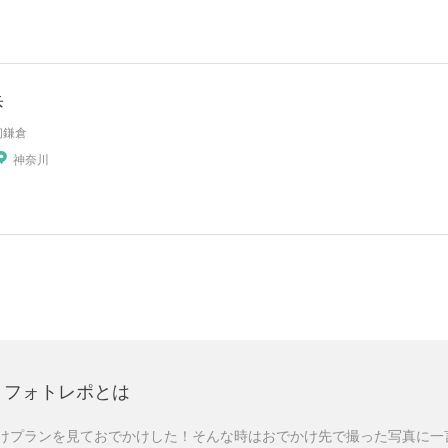
歩
初鎌倉
神奈川
フォトレポとは
けプランを見ておでかけした！そんな時はおでかけ先で撮った写真に一