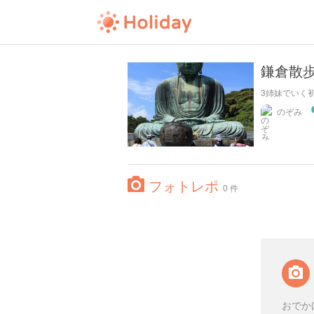
鎌倉散
3姉妹でいく
のぞみ
フォトレポ
0 件
おでか