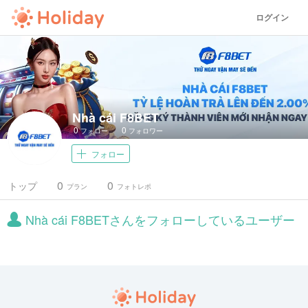
ログイン
Nhà cái F8BET
0
0
フォロー
フォロワー
フォロー
0
0
トップ
プラン
フォトレポ
Nhà cái F8BETさんをフォローしているユーザー