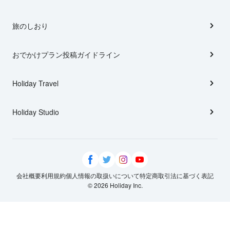
旅のしおり
おでかけプラン投稿ガイドライン
Holiday Travel
Holiday Studio
会社概要
利用規約
個人情報の取扱いについて
特定商取引法に基づく表記
© 2026 Holiday Inc.