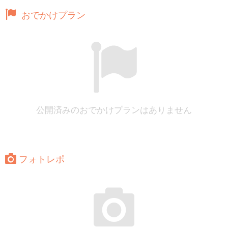
おでかけプラン
公開済みのおでかけプランはありません
フォトレポ