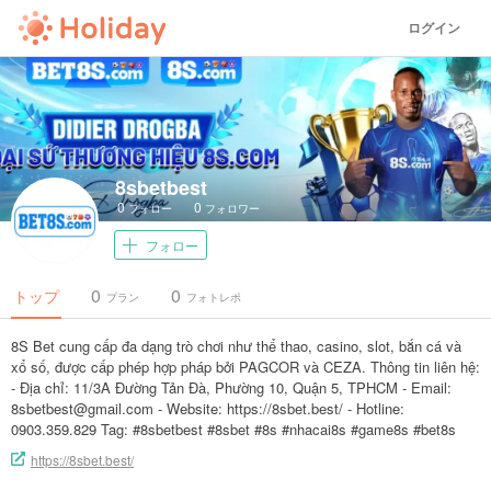
ログイン
8sbetbest
0
0
フォロー
フォロワー
フォロー
0
0
トップ
プラン
フォトレポ
8S Bet cung cấp đa dạng trò chơi như thể thao, casino, slot, bắn cá và
xổ số, được cấp phép hợp pháp bởi PAGCOR và CEZA. Thông tin liên hệ:
- Địa chỉ: 11/3A Đường Tản Đà, Phường 10, Quận 5, TPHCM - Email:
8sbetbest@gmail.com - Website: https://8sbet.best/ - Hotline:
0903.359.829 Tag: #8sbetbest #8sbet #8s #nhacai8s #game8s #bet8s
https://8sbet.best/