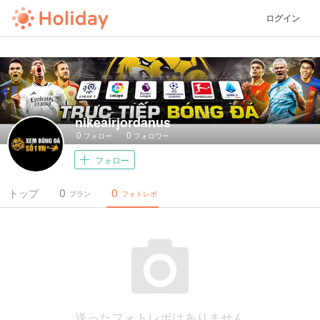
ログイン
nikeairjordanus
0
0
フォロー
フォロワー
フォロー
0
0
トップ
プラン
フォトレポ
送ったフォトレポはありません