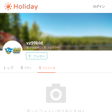
ログイン
vz99bid
0
0
フォロー
フォロワー
フォロー
0
0
トップ
プラン
フォトレポ
送ったフォトレポはありません