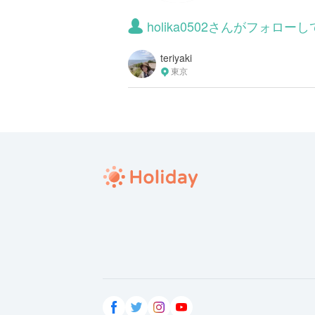
holika0502さんがフォロ
teriyaki
東京