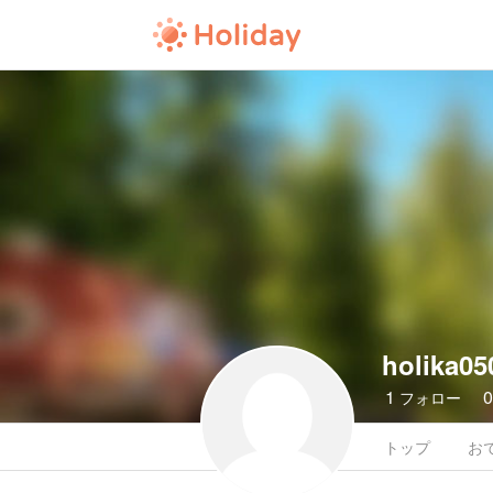
holika05
1
フォロー
トップ
お