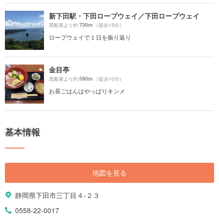
新下田駅・下田ロープウェイ／下田ロープウェイ
730m
黒船屋より約
（徒歩13分）
ロープウェイで１日を振り返り
金目亭
590m
黒船屋より約
（徒歩10分）
お昼ごはんはやっぱりキンメ
基本情報
地図を見る
静岡県下田市三丁目４-２３
0558-22-0017