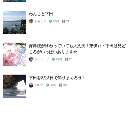
わんこと下田
ももたろ
静岡
22
河津桜が終わっていても大丈夫！東伊豆・下田は見ど
ころがいっぱいあります☆
きーわーど
静岡
25
下田を2泊3日で知りまくろう！
Akane
静岡
36