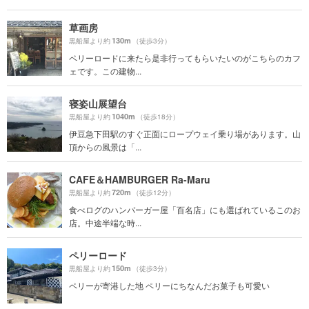
草画房
130m
黒船屋より約
（徒歩3分）
ペリーロードに来たら是非行ってもらいたいのがこちらのカフ
ェです。この建物...
寝姿山展望台
1040m
黒船屋より約
（徒歩18分）
伊豆急下田駅のすぐ正面にロープウェイ乗り場があります。山
頂からの風景は「...
CAFE＆HAMBURGER Ra-Maru
720m
黒船屋より約
（徒歩12分）
食べログのハンバーガー屋「百名店」にも選ばれているこのお
店。中途半端な時...
ペリーロード
150m
黒船屋より約
（徒歩3分）
ペリーが寄港した地 ペリーにちなんだお菓子も可愛い