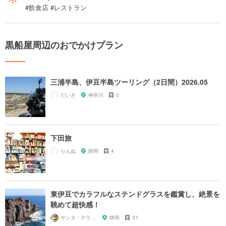
#飲食店 #レストラン
黒船屋周辺のおでかけプラン
三浦半島、伊豆半島ツーリング（2日間）2026.05
だいき
神奈川
0
下田旅
りんぬ
静岡
4
東伊豆でカラフルなステンドグラスを鑑賞し、絶景を
眺めて超快感！
サンタ・デラックス
静岡
37