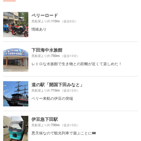
ペリーロード
110m
黒船屋より約
（徒歩2分）
情緒あり
下田海中水族館
750m
黒船屋より約
（徒歩13分）
レトロな水族館で生き物との距離が近くて楽しめた！
道の駅「開国下田みなと」
710m
黒船屋より約
（徒歩12分）
ペリー来航の伊豆の突端
伊豆急下田駅
730m
黒船屋より約
（徒歩13分）
悪天候なので観光列車で遊ぶことに🚃