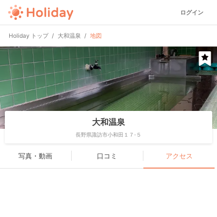
ログイン
Holiday トップ
大和温泉
地図
大和温泉
長野県諏訪市小和田１７-５
写真・動画
口コミ
アクセス