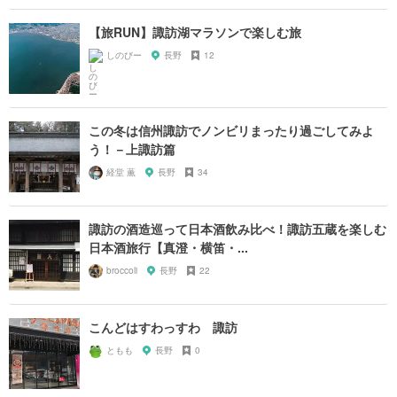
【旅RUN】諏訪湖マラソンで楽しむ旅
しのびー
長野
12
この冬は信州諏訪でノンビリまったり過ごしてみよ
う！－上諏訪篇
経堂 薫
長野
34
諏訪の酒造巡って日本酒飲み比べ！諏訪五蔵を楽しむ
日本酒旅行【真澄・横笛・...
broccoli
長野
22
こんどはすわっすわ 諏訪
ともも
長野
0