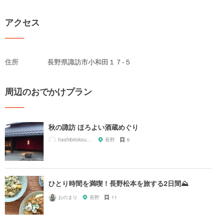
アクセス
住所
長野県諏訪市小和田１７-５
周辺のおでかけプラン
秋の諏訪 ほろよい酒蔵めぐり
hashibirokoungorongo
長野
6
ひとり時間を満喫！長野松本を旅する2日間⛰
おのまり
長野
11