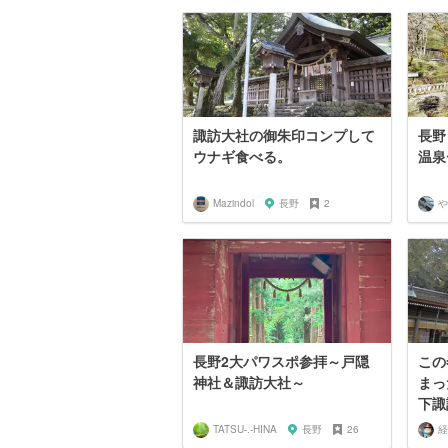
諏訪大社の御朱印コンプして
長野
ウナギ食べる。
温泉
Mazindol
長野
2
や
長野2大パワスポ参拝～戸隠
この
神社＆諏訪大社～
まっ
下諏
TATSU-.-HINA
長野
26
経