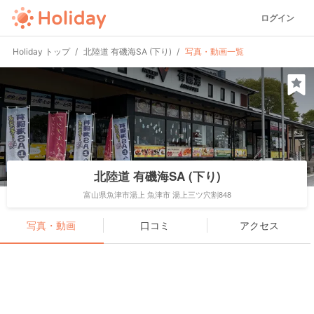
ログイン
Holiday トップ
北陸道 有磯海SA (下り)
写真・動画一覧
北陸道 有磯海SA (下り)
富山県魚津市湯上 魚津市 湯上三ツ穴割848
写真・動画
口コミ
アクセス