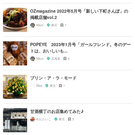
OZmagazine 2022年5月号「新しい下町さんぽ」の
掲載店舗vol.2
Ikkun
東京
1
POPEYE 2023年1月号「ガールフレンド。冬のデー
トは、おいしいも...
Ikkun
北海道
3
プリン・ア・ラ・モード
Risa
東京
1
甘酒横丁のお店集めてみた♪
めんたいこ
東京
3