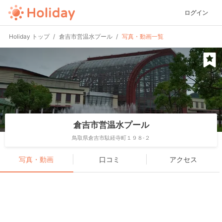
ログイン
Holiday トップ
倉吉市営温水プール
写真・動画一覧
倉吉市営温水プール
鳥取県倉吉市駄経寺町１９８-２
写真・動画
口コミ
アクセス