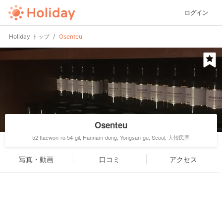
ログイン
Holiday トップ
Osenteu
Osenteu
52 Itaewon-ro 54-gil, Hannam-dong, Yongsan-gu, Seoul, 大韓民国
写真・動画
口コミ
アクセス