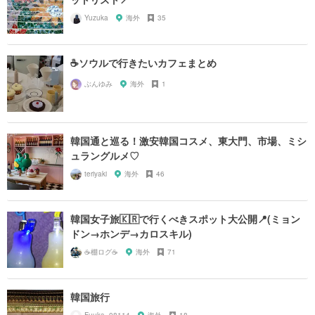
Yuzuka
海外
35
☕ソウルで行きたいカフェまとめ
ぶんゆみ
海外
1
韓国通と巡る！激安韓国コスメ、東大門、市場、ミシ
ュラングルメ♡
teriyaki
海外
46
韓国女子旅🇰🇷で行くべきスポット大公開📍(ミョン
ドン→ホンデ→カロスキル)
☕️棚ログ☕️
海外
71
韓国旅行
Fuuka_08114
海外
18