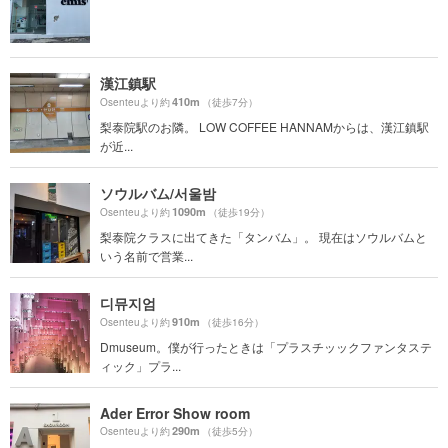
漢江鎮駅
410m
Osenteuより約
（徒歩7分）
梨泰院駅のお隣。 LOW COFFEE HANNAMからは、漢江鎮駅
が近...
ソウルバム/서울밤
1090m
Osenteuより約
（徒歩19分）
梨泰院クラスに出てきた「タンバム」。 現在はソウルバムと
いう名前で営業...
디뮤지엄
910m
Osenteuより約
（徒歩16分）
Dmuseum。僕が行ったときは「プラスチッックファンタステ
ィック」プラ...
Ader Error Show room
290m
Osenteuより約
（徒歩5分）