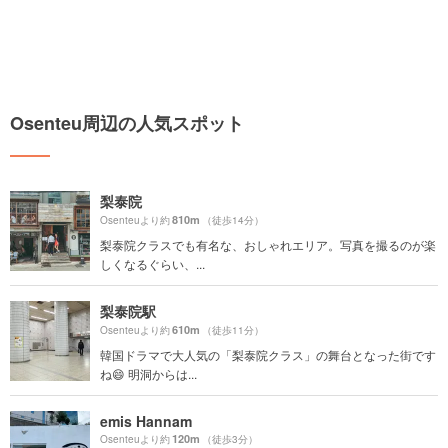
Osenteu周辺の人気スポット
梨泰院
810m
Osenteuより約
（徒歩14分）
梨泰院クラスでも有名な、おしゃれエリア。写真を撮るのが楽
しくなるぐらい、...
梨泰院駅
610m
Osenteuより約
（徒歩11分）
韓国ドラマで大人気の「梨泰院クラス」の舞台となった街です
ね😄 明洞からは...
emis Hannam
120m
Osenteuより約
（徒歩3分）