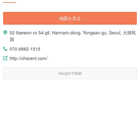
地図を見る
52 Itaewon-ro 54-gil, Hannam-dong, Yongsan-gu, Seoul, 大韓民
国
070-8882-1515
http://ohscent.com/
Googleで検索