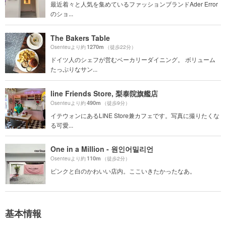
最近着々と人気を集めているファッションブランドAder Error
のショ...
The Bakers Table
1270m
Osenteuより約
（徒歩22分）
ドイツ人のシェフが営むベーカリーダイニング。 ボリューム
たっぷりなサン...
line Friends Store, 梨泰院旗艦店
490m
Osenteuより約
（徒歩9分）
イテウォンにあるLINE Store兼カフェです。写真に撮りたくな
る可愛...
One in a Million - 원인어밀리언
110m
Osenteuより約
（徒歩2分）
ピンクと白のかわいい店内。ここいきたかったなあ。
基本情報