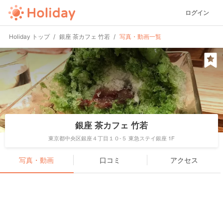
ログイン
Holiday トップ
銀座 茶カフェ 竹若
写真・動画一覧
銀座 茶カフェ 竹若
東京都中央区銀座４丁目１０-５ 東急ステイ銀座 1F
写真・動画
口コミ
アクセス