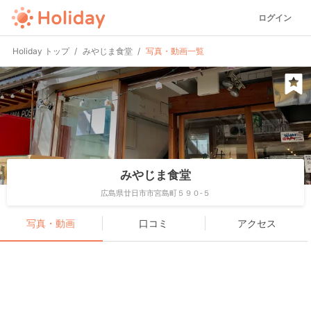
ログイン
Holiday トップ
みやじま食堂
写真・動画一覧
みやじま食堂
広島県廿日市市宮島町５９０-５
写真・動画
口コミ
アクセス