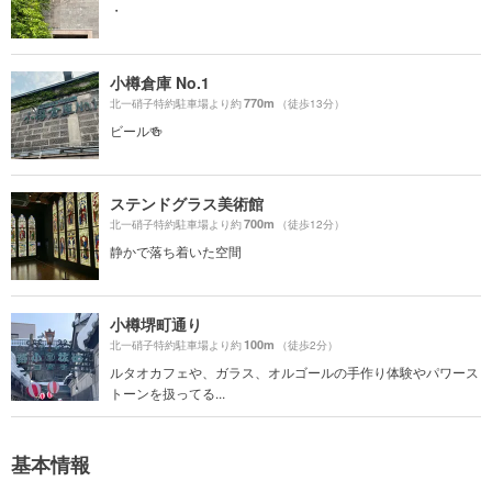
・
小樽倉庫 No.1
770m
北一硝子特約駐車場より約
（徒歩13分）
ビール🍻
ステンドグラス美術館
700m
北一硝子特約駐車場より約
（徒歩12分）
静かで落ち着いた空間
小樽堺町通り
100m
北一硝子特約駐車場より約
（徒歩2分）
ルタオカフェや、ガラス、オルゴールの手作り体験やパワース
トーンを扱ってる...
基本情報