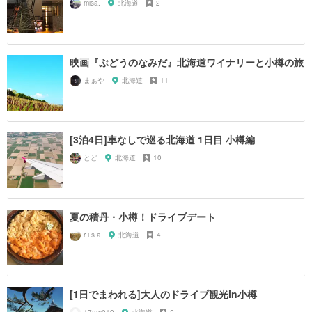
misa.
北海道
2
映画『ぶどうのなみだ』北海道ワイナリーと小樽の旅
まぁや
北海道
11
[3泊4日]車なしで巡る北海道 1日目 小樽編
とど
北海道
10
夏の積丹・小樽！ドライブデート
r i s a
北海道
4
[1日でまわれる]大人のドライブ観光in小樽
17am019
北海道
2