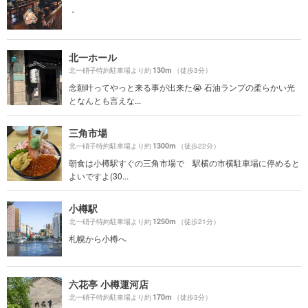
・
北一ホール
130m
北一硝子特約駐車場より約
（徒歩3分）
念願叶ってやっと来る事が出来た😭 石油ランプの柔らかい光
となんとも言えな...
三角市場
1300m
北一硝子特約駐車場より約
（徒歩22分）
朝食は小樽駅すぐの三角市場で 駅横の市横駐車場に停めると
よいですよ(30...
小樽駅
1250m
北一硝子特約駐車場より約
（徒歩21分）
札幌から小樽へ
六花亭 小樽運河店
170m
北一硝子特約駐車場より約
（徒歩3分）