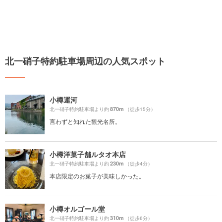
北一硝子特約駐車場周辺の人気スポット
小樽運河
870m
北一硝子特約駐車場より約
（徒歩15分）
言わずと知れた観光名所。
小樽洋菓子舗ルタオ本店
230m
北一硝子特約駐車場より約
（徒歩4分）
本店限定のお菓子が美味しかった。
小樽オルゴール堂
310m
北一硝子特約駐車場より約
（徒歩6分）