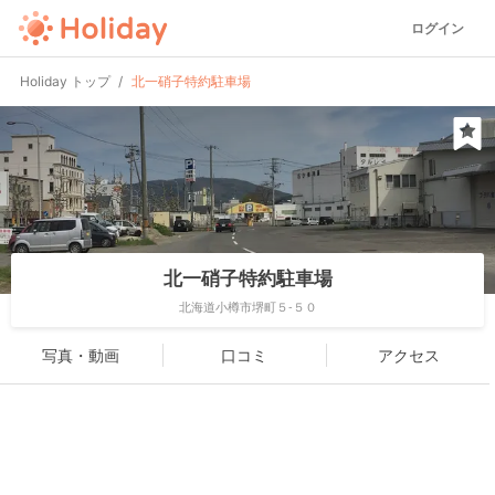
ログイン
Holiday トップ
北一硝子特約駐車場
北一硝子特約駐車場
北海道小樽市堺町５-５０
写真・動画
口コミ
アクセス