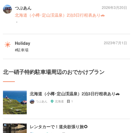
つぶあん
2026年3月20日
北海道（小樽･定山渓温泉）2泊3日行程表あり🚗
・
Holiday
2023年7月1日
#駐車場
北一硝子特約駐車場周辺のおでかけプラン
北海道（小樽･定山渓温泉）2泊3日行程表あり🚗
つぶあん
北海道
1
レンタカーで！道央欲張り旅🌻