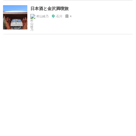
日本酒と金沢満喫旅
村山綾乃
石川
4