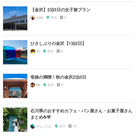
【金沢】2泊3日の女子旅プラン
yuka
石川
4
ひさしぶりの金沢【1泊2日】
rie
石川
2
母娘の満喫！秋の金沢2泊3日
kik
石川
4
石川県のおすすめカフェ・パン屋さん・お菓子屋さん
まとめ☕️💛
ぴょこたん
石川
10