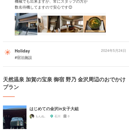
機械でも出来ますが、常にスタッフの方が
数名待機してますので安心です😊
Holiday
2024年5月24日
#宿泊施設
天然温泉 加賀の宝泉 御宿 野乃 金沢周辺のおでかけ
プラン
はじめての金沢in女子大組
もんぬ。
石川
0