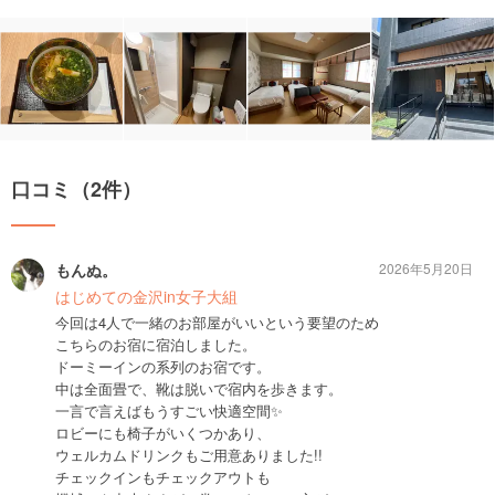
口コミ（2件）
もんぬ。
2026年5月20日
はじめての金沢in女子大組
今回は4人で一緒のお部屋がいいという要望のため
こちらのお宿に宿泊しました。
ドーミーインの系列のお宿です。
中は全面畳で、靴は脱いで宿内を歩きます。
一言で言えばもうすごい快適空間✨️
ロビーにも椅子がいくつかあり、
ウェルカムドリンクもご用意ありました!!
チェックインもチェックアウトも