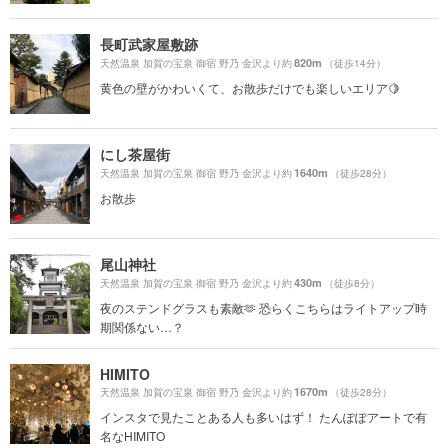
長町武家屋敷跡
820m
天然温泉 加賀の宝泉 御宿 野乃 金沢より約
（徒歩14分）
黄色の壁がかわいくて、お散歩だけでも楽しいエリア🍋
にし茶屋街
1640m
天然温泉 加賀の宝泉 御宿 野乃 金沢より約
（徒歩28分）
お散歩
尾山神社
430m
天然温泉 加賀の宝泉 御宿 野乃 金沢より約
（徒歩8分）
夜のステンドグラスも素敵🫶 恐らくこちらはライトアップ時
期関係ない…？
HIMITO
1670m
天然温泉 加賀の宝泉 御宿 野乃 金沢より約
（徒歩28分）
インスタで見たことある人も多いはず！ たんぽぽアートで有
名なHIMITO