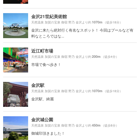
金沢21世紀美術館
1070m
天然温泉 加賀の宝泉 御宿 野乃 金沢より約
（徒歩18分）
金沢に来たら絶対行く有名なスポット！ 今回はプールなど有
料なところではな...
近江町市場
200m
天然温泉 加賀の宝泉 御宿 野乃 金沢より約
（徒歩4分）
市場で食べ歩き！
金沢駅
1070m
天然温泉 加賀の宝泉 御宿 野乃 金沢より約
（徒歩18分）
金沢駅、綺麗
金沢城公園
450m
天然温泉 加賀の宝泉 御宿 野乃 金沢より約
（徒歩8分）
御城印頂きました！