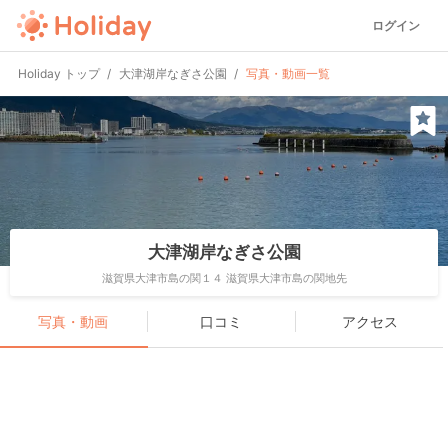
ログイン
Holiday トップ
大津湖岸なぎさ公園
写真・動画一覧
大津湖岸なぎさ公園
滋賀県大津市島の関１４ 滋賀県大津市島の関地先
写真・動画
口コミ
アクセス