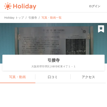
ログイン
Holiday トップ
引接寺
写真・動画一覧
引接寺
大阪府堺市堺区少林寺町東４丁１－１
写真・動画
口コミ
アクセス