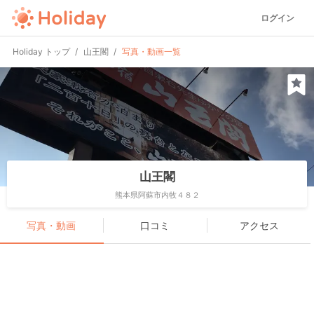
ログイン
Holiday トップ
山王閣
写真・動画一覧
山王閣
熊本県阿蘇市内牧４８２
写真・動画
口コミ
アクセス