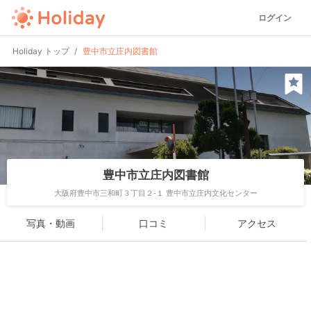
ログイン
Holiday トップ
豊中市立庄内図書館
豊中市立庄内図書館
大阪府豊中市三和町３丁目２-１ 豊中市立庄内文化センター
写真・動画
口コミ
アクセス