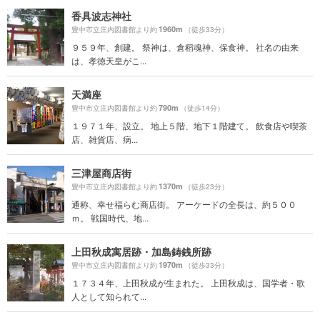
香具波志神社
1960m
豊中市立庄内図書館より約
（徒歩33分）
９５９年、創建。 祭神は、倉稻魂神、保食神。 社名の由来
は、孝徳天皇がこ...
天満座
790m
豊中市立庄内図書館より約
（徒歩14分）
１９７１年、設立。 地上５階、地下１階建て。 飲食店や喫茶
店、雑貨店、病...
三津屋商店街
1370m
豊中市立庄内図書館より約
（徒歩23分）
通称、幸せ福らむ商店街。 アーケードの全長は、約５００
ｍ。 戦国時代、地...
上田秋成寓居跡・加島鋳銭所跡
1970m
豊中市立庄内図書館より約
（徒歩33分）
１７３４年、上田秋成が生まれた。 上田秋成は、国学者・歌
人として知られて...