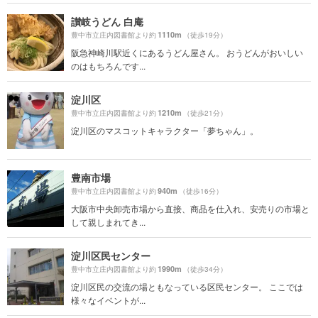
讃岐うどん 白庵
1110m
豊中市立庄内図書館より約
（徒歩19分）
阪急神崎川駅近くにあるうどん屋さん。 おうどんがおいしい
のはもちろんです...
淀川区
1210m
豊中市立庄内図書館より約
（徒歩21分）
淀川区のマスコットキャラクター「夢ちゃん」。
豊南市場
940m
豊中市立庄内図書館より約
（徒歩16分）
大阪市中央卸売市場から直接、商品を仕入れ、安売りの市場と
して親しまれてき...
淀川区民センター
1990m
豊中市立庄内図書館より約
（徒歩34分）
淀川区民の交流の場ともなっている区民センター。 ここでは
様々なイベントが...