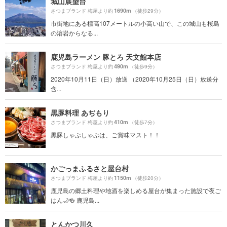
城山展望台
1690m
さつまブランド 梅屋より約
（徒歩29分）
市街地にある標高107メートルの小高い山で、この城山も桜島
の溶岩からなる...
鹿児島ラーメン 豚とろ 天文館本店
490m
さつまブランド 梅屋より約
（徒歩9分）
2020年10月11日（日）放送 （2020年10月25日（日）放送分
含...
黒豚料理 あぢもり
410m
さつまブランド 梅屋より約
（徒歩7分）
黒豚しゃぶしゃぶは、ご賞味マスト！！
かごっまふるさと屋台村
1150m
さつまブランド 梅屋より約
（徒歩20分）
鹿児島の郷土料理や地酒を楽しめる屋台が集まった施設で夜ご
はん🌙🍻 鹿児島...
とんかつ川久