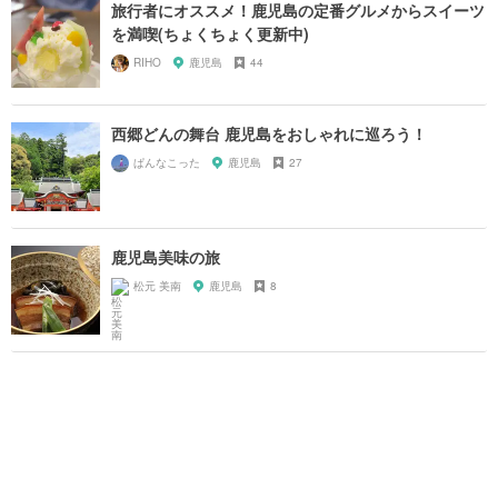
旅行者にオススメ！鹿児島の定番グルメからスイーツ
を満喫(ちょくちょく更新中)
RIHO
鹿児島
44
西郷どんの舞台 鹿児島をおしゃれに巡ろう！
ぱんなこった
鹿児島
27
鹿児島美味の旅
松元 美南
鹿児島
8