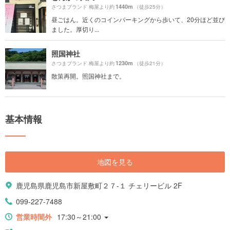
1440m
さつまブランド 梅屋より約
（徒歩25分）
昼ごはん。近くのコインパーキングから歩いて、20分ほど並び
ました。厚切り...
照国神社
1230m
さつまブランド 梅屋より約
（徒歩21分）
散策再開。照国神社まで。
基本情報
地図を見る
鹿児島県鹿児島市新屋敷町２７-１ チェリービル 2F
099-227-7488
営業時間外
17:30～21:00