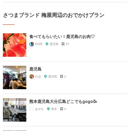
さつまブランド 梅屋周辺のおでかけプラン
食べてもらいたい！鹿児島のお肉♡
KORI
鹿児島
27
鹿児島
わほ
鹿児島
2
熊本鹿児島大分広島どこでもgogo🥳
あやか
熊本
2