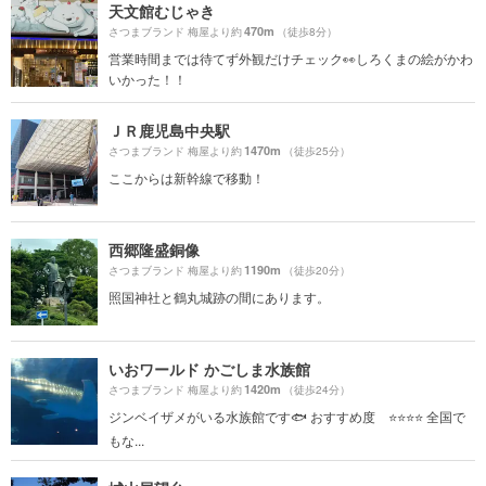
天文館むじゃき
470m
さつまブランド 梅屋より約
（徒歩8分）
営業時間までは待てず外観だけチェック👀しろくまの絵がかわ
いかった！！
ＪＲ鹿児島中央駅
1470m
さつまブランド 梅屋より約
（徒歩25分）
ここからは新幹線で移動！
西郷隆盛銅像
1190m
さつまブランド 梅屋より約
（徒歩20分）
照国神社と鶴丸城跡の間にあります。
いおワールド かごしま水族館
1420m
さつまブランド 梅屋より約
（徒歩24分）
ジンベイザメがいる水族館です🐟 おすすめ度 ⭐️⭐️⭐️⭐️ 全国で
もな...