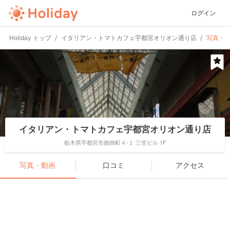
ログイン
Holiday トップ
イタリアン・トマトカフェ宇都宮オリオン通り店
写真・
イタリアン・トマトカフェ宇都宮オリオン通り店
栃木県宇都宮市曲師町４-１ 三笠ビル 1F
写真・動画
口コミ
アクセス