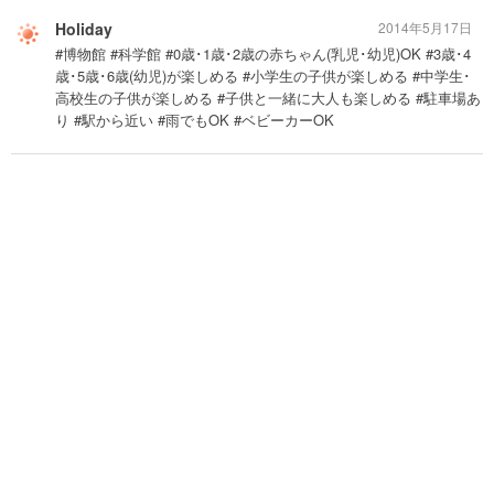
Holiday
2014年5月17日
#博物館 #科学館 #0歳･1歳･2歳の赤ちゃん(乳児･幼児)OK #3歳･4
歳･5歳･6歳(幼児)が楽しめる #小学生の子供が楽しめる #中学生･
高校生の子供が楽しめる #子供と一緒に大人も楽しめる #駐車場あ
り #駅から近い #雨でもOK #ベビーカーOK