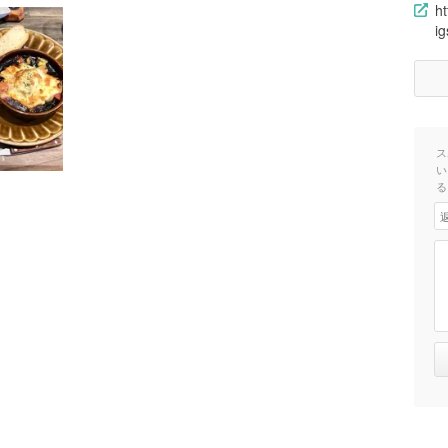
h
i
ス
い
る