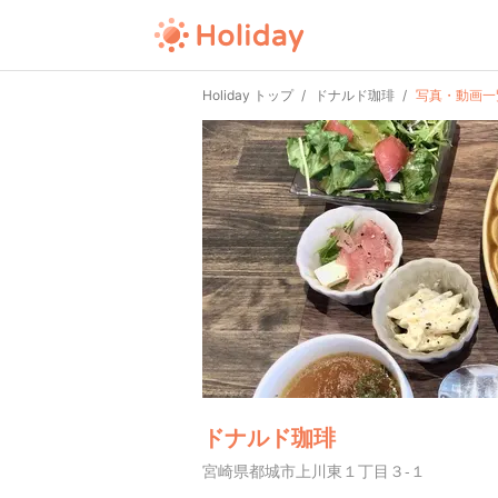
Holiday トップ
ドナルド珈琲
写真・動画一
ドナルド珈琲
宮崎県都城市上川東１丁目３-１