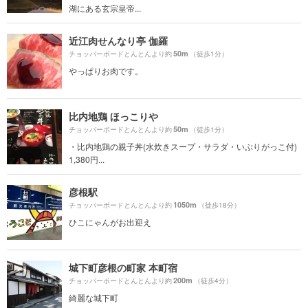
湖にある玄宗皇帝...
近江肉せんなり亭 伽羅
50m
チョッパーボードとんとんより約
（徒歩1分）
やっぱりお肉です。
比内地鶏 ほっこりや
50m
チョッパーボードとんとんより約
（徒歩1分）
・比内地鶏の親子丼(水炊きスープ・サラダ・いぶりがっこ付)
1,380円...
彦根駅
1050m
チョッパーボードとんとんより約
（徒歩18分）
ひこにゃんがお出迎え
城下町彦根の町家 本町宿
200m
チョッパーボードとんとんより約
（徒歩4分）
綺麗な城下町