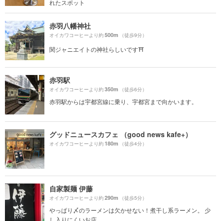
れたスポット
赤羽八幡神社
500m
オイカワコーヒーより約
（徒歩9分）
関ジャニエイトの神社らしいです⛩
赤羽駅
350m
オイカワコーヒーより約
（徒歩6分）
赤羽駅からは宇都宮線に乗り、宇都宮まで向かいます。
グッドニュースカフェ （good news kafe+）
180m
オイカワコーヒーより約
（徒歩4分）
自家製麺 伊藤
290m
オイカワコーヒーより約
（徒歩5分）
やっぱり〆のラーメンは欠かせない！煮干し系ラーメン。 少
し入りにくいお店...