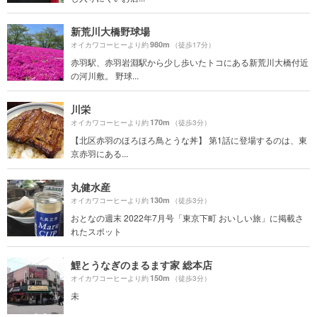
新荒川大橋野球場
980m
オイカワコーヒーより約
（徒歩17分）
赤羽駅、赤羽岩淵駅から少し歩いたトコにある新荒川大橋付近
の河川敷。 野球...
川栄
170m
オイカワコーヒーより約
（徒歩3分）
【北区赤羽のほろほろ鳥とうな丼】 第1話に登場するのは、東
京赤羽にある...
丸健水産
130m
オイカワコーヒーより約
（徒歩3分）
おとなの週末 2022年7月号「東京下町 おいしい旅」に掲載さ
れたスポット
鯉とうなぎのまるます家 総本店
150m
オイカワコーヒーより約
（徒歩3分）
未