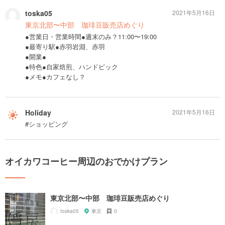
toska05
2021年5月16日
東京北部〜中部 珈琲豆販売店めぐり
●営業日・営業時間●週末のみ？11:00〜19:00
●最寄り駅●赤羽岩淵、赤羽
●開業●
●特色●自家焙煎、ハンドピック
●メモ●カフェなし？
Holiday
2021年5月16日
#ショッピング
オイカワコーヒー周辺のおでかけプラン
東京北部〜中部 珈琲豆販売店めぐり
toska05
東京
0