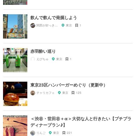
飲んで飲んで発掘しよう
関西が好っきゃねん
東京
1
赤羽酔い巡り
えびちゅ
東京
1
東京23区ハンバーガーめぐり（更新中）
チャリカフェ
東京
125
＜渋谷・世田谷＋α＞大切な人と行きたい【プチプラ
ディナープラン♪】
りんご
東京
221