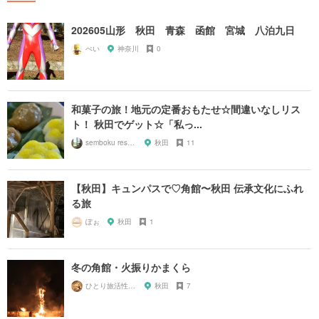
202605山形 秋田 青森 函館 宮城 八泊九日
ぺい
神奈川
0
和菓子の旅！地元の定番おもたせ☆間違いなしリス
ト！ 秋田でゲット☆「私っ...
semboku researcher
秋田
11
【秋田】キュンパスで♡角館〜秋田 伝承文化にふれ
る旅
ぽぉ
秋田
1
冬の角館・火振りかまくら
ひとり旅活性化委員会・山田静
秋田
7