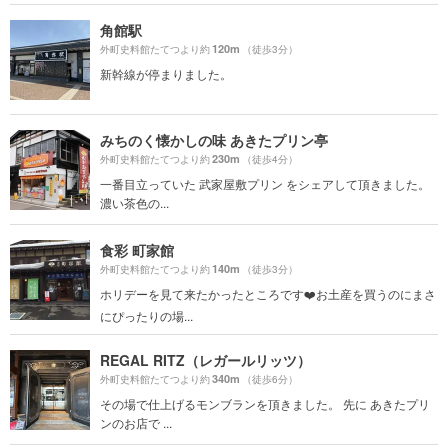
角館駅
120m
外町史料館たてつより約
（徒歩3分）
新幹線が停まりました。
みちのく懐かしの味 あきたプリン亭
230m
外町史料館たてつより約
（徒歩4分）
一番目立っていた 武家屋敷プリン をシェアして頂きました。
濃い茶色の...
食彩 町家館
140m
外町史料館たてつより約
（徒歩3分）
ホリデーを見て来たかったところです❤️お土産を買うのにまさ
にぴったりの場...
REGAL RITZ（レガールリッツ）
340m
外町史料館たてつより約
（徒歩6分）
その場で仕上げるモンブランを頂きました。 先に あきたプリ
ンのお店で ...