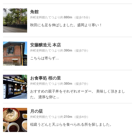
角館
880m
外町史料館たてつより約
（徒歩15分）
秋田にも足を伸ばしました。盛岡より寒い！
安藤醸造元 本店
390m
外町史料館たてつより約
（徒歩7分）
こちらは寄らず…
お食事処 桜の里
380m
外町史料館たてつより約
（徒歩7分）
おすすめの親子丼をそれぞれオーダー。 美味しく頂きまし
た。 濃厚な卵と...
月の栞
210m
外町史料館たてつより約
（徒歩4分）
稲庭うどんと天ぷらを食べられる所を探しました。