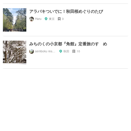
アラバキついでに！秋田桜めぐりのたび
Haru
東京
3
みちのくの小京都『角館』定番旅のすゝめ
semboku researcher
秋田
10