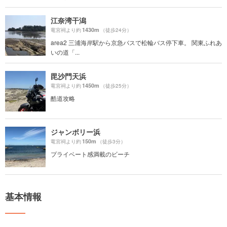
江奈湾干潟
1430m
竜宮祠より約
（徒歩24分）
area2 三浦海岸駅から京急バスで松輪バス停下車。 関東ふれあ
いの道「...
毘沙門天浜
1450m
竜宮祠より約
（徒歩25分）
酷道攻略
ジャンボリー浜
150m
竜宮祠より約
（徒歩3分）
プライベート感満載のビーチ
基本情報