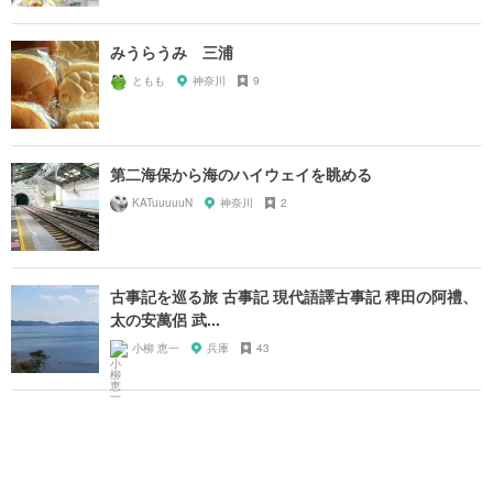
みうらうみ 三浦
ともも
神奈川
9
第二海保から海のハイウェイを眺める
KATuuuuuN
神奈川
2
古事記を巡る旅 古事記 現代語譯古事記 稗田の阿禮、
太の安萬侶 武...
小柳 恵一
兵庫
43