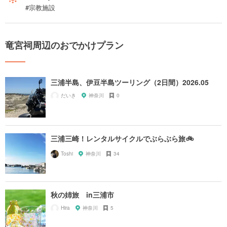
#宗教施設
竜宮祠周辺のおでかけプラン
三浦半島、伊豆半島ツーリング（2日間）2026.05
だいき
神奈川
0
三浦三崎！レンタルサイクルでぶらぶら旅🚲
Toshi
神奈川
34
秋の姉旅 in三浦市
Hira
神奈川
5