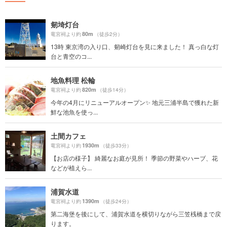
剱埼灯台
80m
竜宮祠より約
（徒歩2分）
13時 東京湾の入り口、剱崎灯台を見に来ました！ 真っ白な灯
台と青空のコ...
地魚料理 松輪
820m
竜宮祠より約
（徒歩14分）
今年の4月にリニューアルオープン✨ 地元三浦半島で獲れた新
鮮な池魚を使っ...
土間カフェ
1930m
竜宮祠より約
（徒歩33分）
【お店の様子】 綺麗なお庭が見所！ 季節の野菜やハーブ、花
などが植えら...
浦賀水道
1390m
竜宮祠より約
（徒歩24分）
第二海堡を後にして、浦賀水道を横切りながら三笠桟橋まで戻
ります。