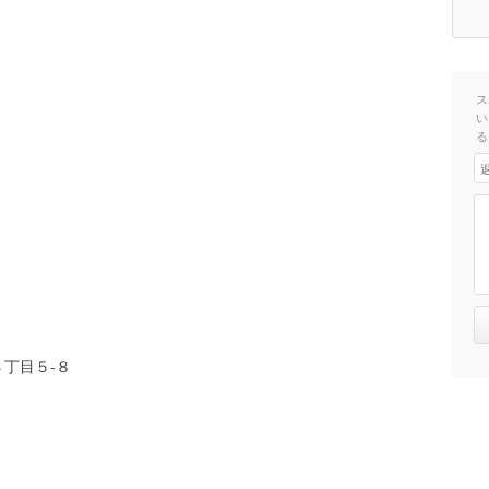
ス
い
る
丁目５-８