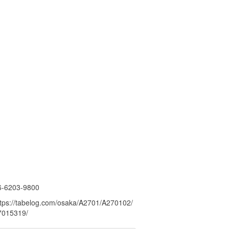
6-6203-9800
ttps://tabelog.com/osaka/A2701/A270102/
7015319/