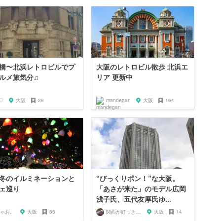
橋〜北浜レトロビルでプ
大阪のレトロビル散歩 北浜エ
ルメ旅気分♫
リア 更新中
♡
大阪
29
mandegan
大阪
164
冬のイルミネーションと
“びっくりポン！”な大阪。
ェ巡り
「あさが来た」のモデル広岡
浅子氏、五代友厚氏ゆ...
ゃお。
大阪
86
関西が好っきゃねん
大阪
14