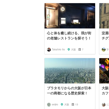
心と体を癒し続ける、我が街
淀屋
の老舗レストランを探そう！
チグ
Takahiro Ito
大阪
7
S
ブラタモリからの大阪が日本
大阪
一の商都になる歴史探索！
カフ
seijiro
大阪
13
に