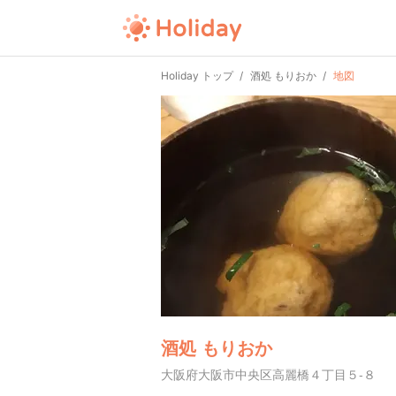
Holiday トップ
酒処 もりおか
地図
酒処 もりおか
大阪府大阪市中央区高麗橋４丁目５-８