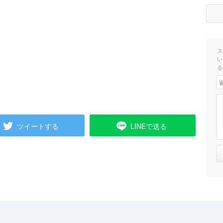
ス
い
る
ツイートする
LINEで送る