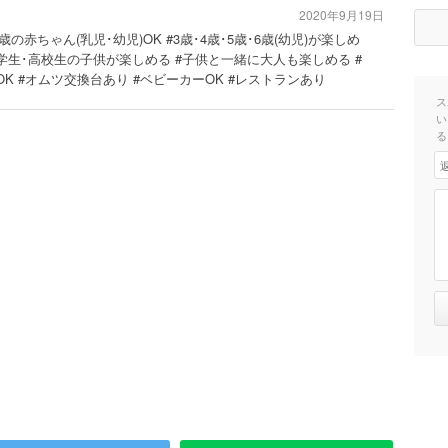
2020年9月19日
2歳の赤ちゃん(乳児･幼児)OK #3歳･4歳･5歳･6歳(幼児)が楽しめ
中学生･高校生の子供が楽しめる #子供と一緒に大人も楽しめる #
OK #オムツ交換台あり #ベビーカーOK #レストランあり
ス
い
る