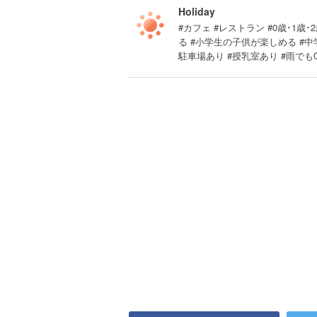
Holiday
#カフェ #レストラン #0歳･1歳･
る #小学生の子供が楽しめる #
駐車場あり #授乳室あり #雨でも