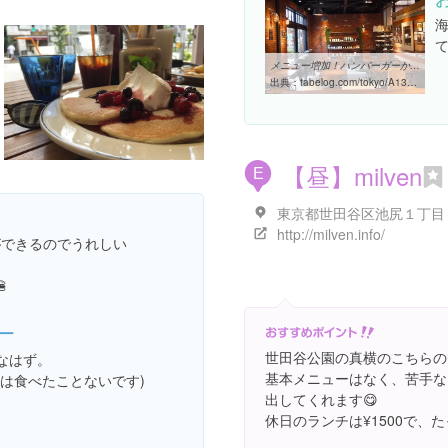
メニュー増加！ハンバーガーからホットドッグ、パンケーキまで！DEMODE ...
出典：
tabelog.com/tokyo/A1317/A131706/13166498/dtlrvwlst/6172010
【昼】milven
E
http://milven.info/
ができるのでうれしい

ー
世田谷公園の真横のこちらの
なはず。
基本メニューはなく、苦手な
ーは食べたことないです)
出してくれます😋
休日のランチは¥1500で、