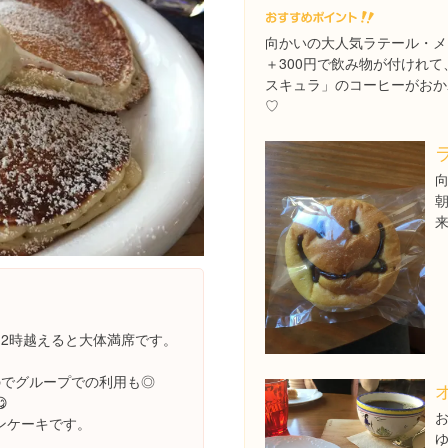
向かいの大人気ラテール・メ
＋300円で飲み物が付けれ
スキュラ」のコーヒーがおか
♡
。
12時越えると大体満席です。
のでグループでの利用も◎

ンケーキです。
ゆ