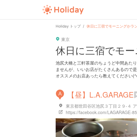
Holiday トップ
休日に三宿でモーニングかラ
東京
休日に三宿でモー
池尻大橋と三軒茶屋のちょうど中間あたり
ませんが、いいお店がたくさんあるので是
オススメのお店あったら教えてください(^o
【昼】L.A.GARAGE
A
東京都世田谷区池尻３丁目２９-４ ア
https://facebook.com/LAGARAGE-8