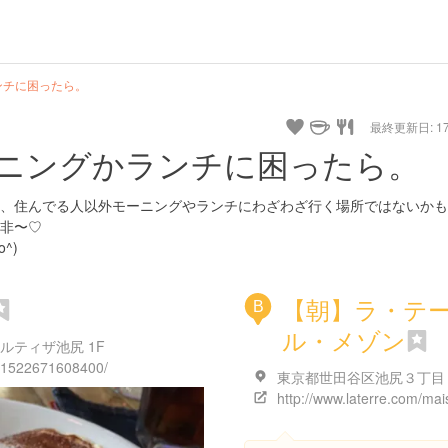
ンチに困ったら。
最終更新日: 17/
ニングかランチに困ったら。
、住んでる人以外モーニングやランチにわざわざ行く場所ではないかも
非〜♡
^)
【朝】ラ・テ
B
ル・メゾン
ルティザ池尻 1F
51522671608400/
http://www.laterre.com/mai