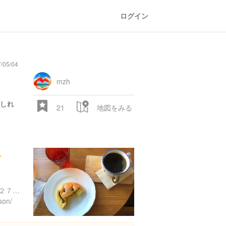
ログイン
05/04
mzh
しれ
21
地図をみる
ー
東京都世田谷区池尻３丁目２７-１０ 榎本ビル
son/