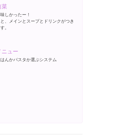
前菜
美味しかったー！
あと、メインとスープとドリンクがつき
ます。
メニュー
ごはんかパスタか選ぶシステム