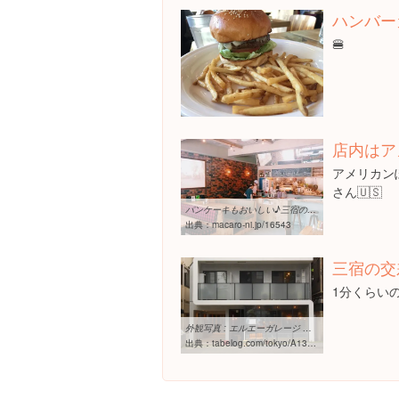
ハンバー
🍔
店内はア
アメリカン
さん🇺🇸
パンケーキもおいしい♪三宿のハンバーガー専門店「エルエーガレージ ...
出典：
macaro-ni.jp/16543
三宿の交
1分くらい
外観写真 : エルエーガレージ （L.A.GARAGE） - 池尻大橋/ハンバーガー ...
出典：
tabelog.com/tokyo/A1317/A131705/13183140/dtlphotolst/4/smp2