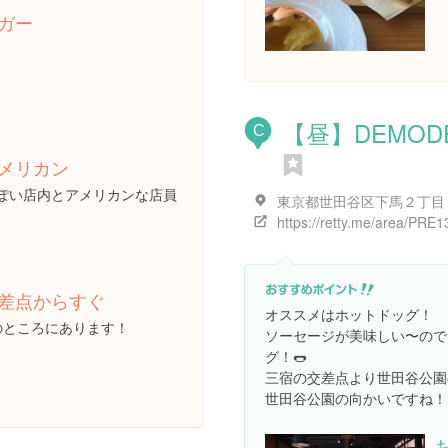
ガー
【昼】DEMODE
C
メリカン
ぽい店内とアメリカンな店員
差点からすぐ
オススメはホットドッグ！
のところにあります！
ソーセージが美味しい〜ので
グ！🌭
三宿の交差点より世田谷公園
世田谷公園の向かいですね！