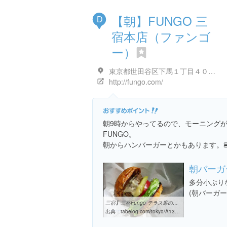
【朝】FUNGO 三
D
宿本店（ファンゴ
ー）
東京都世田谷区下馬１丁目４０-１０ 1F
http://fungo.com/
朝9時からやってるので、モーニング
FUNGO。
朝からハンバーガーとかもあります。
朝バーガ
多分小ぶり
(朝バーガ
三宿】三宿Fungo テラス席のハンバーガーモーニングからこの日は ...
出典：
tabelog.com/tokyo/A1317/A131706/13008406/dtlrvwlst/6289343