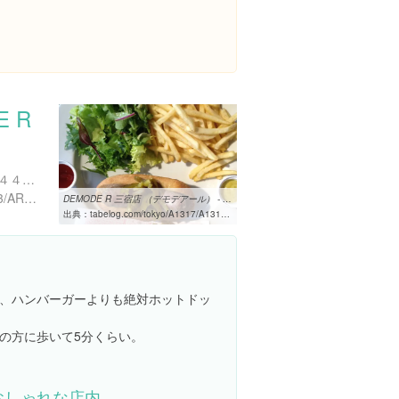
 R
東京都世田谷区下馬２丁目４４-１１
https://retty.me/area/PRE13/ARE20/SUB2002/100000925743/
DEMODE R 三宿店 （デモデアール） - 三軒茶屋/カフェ [食べログ]
出典：
tabelog.com/tokyo/A1317/A131706/13166498
、ハンバーガーよりも絶対ホットドッ
の方に歩いて5分くらい。
おしゃれな店内