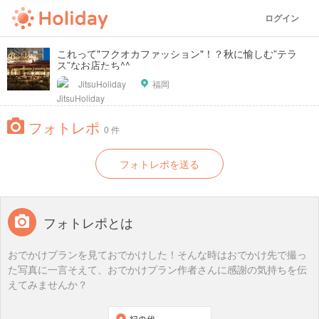
ログイン
これって"フクオカファッション"！？秋に愉しむ”テラ
ス”なお店たち^^
JitsuHoliday
福岡
フォトレポ
0 件
フォトレポを送る
フォトレポとは
おでかけプランを見ておでかけした！そんな時はおでかけ先で撮っ
た写真に一言そえて、おでかけプラン作者さんに感謝の気持ちを伝
えてみませんか？