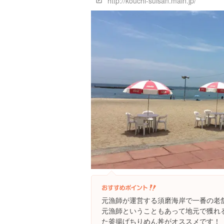
http://kouchi-suisan.main.jp/
元漁師が運営する須磨海岸で一番の老舗海の
元漁師ということもあって地元で獲れ
た釜揚げちりめん丼がオススメです！