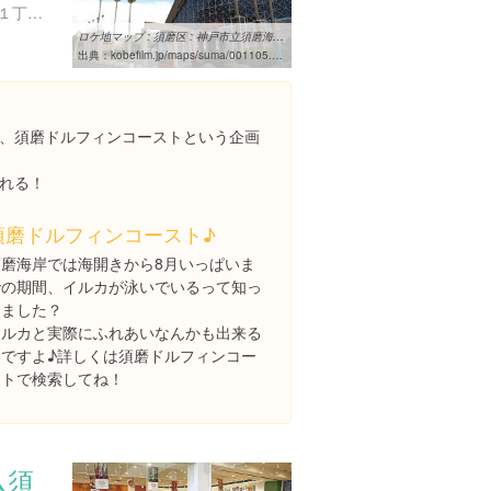
兵庫県神戸市須磨区若宮町１丁目３-５
ロケ地マップ : 須磨区 : 神戸市立須磨海浜水族園 | KOBE FILM OFFICE
出典：
kobefilm.jp/maps/suma/001105.html
、須磨ドルフィンコーストという企画
れる！
須磨ドルフィンコースト♪
須磨海岸では海開きから8月いっぱいま
での期間、イルカが泳いでいるって知っ
てました？
イルカと実際にふれあいなんかも出来る
んですよ♪詳しくは須磨ドルフィンコー
ストで検索してね！
ム須