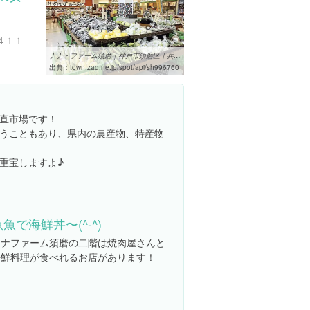
1-1
ナナ・ファーム須磨｜神戸市須磨区｜兵庫県｜まちこみZAQ
出典：
town.zaq.ne.jp/spot/api/sh996760
直市場です！
うこともあり、県内の農産物、特産物
重宝しますよ♪
魚魚で海鮮丼〜(^-^)
ナナファーム須磨の二階は焼肉屋さんと
海鮮料理が食べれるお店があります！