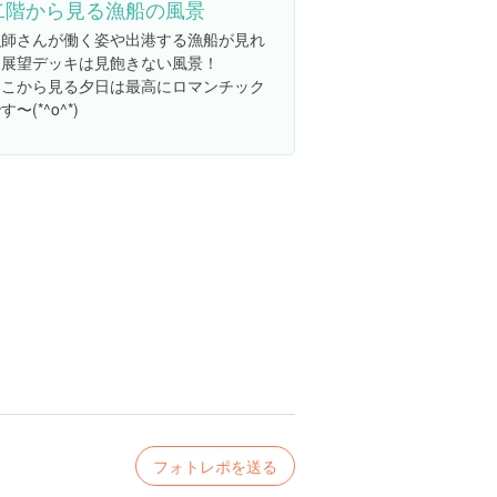
二階から見る漁船の風景
漁師さんが働く姿や出港する漁船が見れ
る展望デッキは見飽きない風景！
ここから見る夕日は最高にロマンチック
す〜(*^o^*)
フォトレポを送る