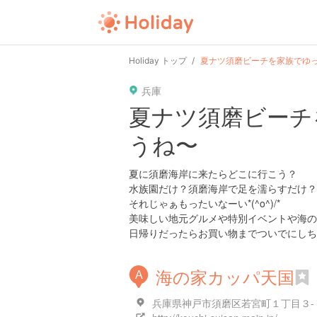
Holiday トップ
夏ナツ須磨ビーチを家族でゆ
兵庫
夏ナツ須磨ビーチ
うね〜
夏に須磨海岸に来たらどこに行こう？
水族園だけ？須磨海岸で足を濡らすだけ？
それじゃぁもったいなーい*(^o^)/*
美味しい地元グルメや特別イベントや海の
日帰りだったらお買い物までついでにしち
海の家カッパ天国
A
兵庫県神戸市須磨区若宮町１丁目３-