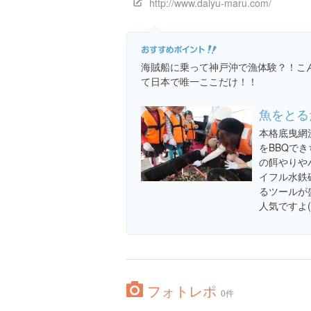
http://www.daiyu-maru.com/
海賊船に乗って神戸沖で漁体験？！こ
て日本で唯一ここだけ！！
魚をとる
本格底曳網
をBBQで
の餌やりや
イフル水鉄
るツールが
人気ですよ(^
フォトレポ
0件