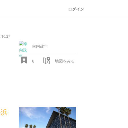
ログイン
/10/27
ょ
幸内政年
6
地図をみる
海浜