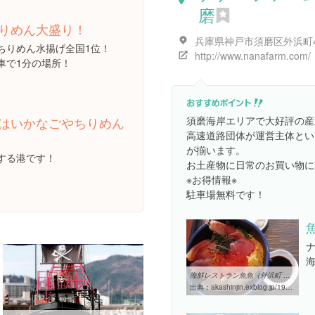
磨
りめん大盛り！
兵庫県神戸市須磨区外浜町4-
ちりめん水揚げ全国1位！
http://www.nanafarm.com/
車で1分の場所！
須磨海岸エリアで大好評の産
はいかなごやちりめん
高速道路団体が運営主体とい
が揃います。
する港です！
お土産物に日常のお買い物に
※お得情報※
駐車場無料です！
海鮮レストラン魚魚（外浜町 ナナ・ファーム須磨 2F） : 明石～兵庫探検
出典：
akashinjin.exblog.jp/19904795