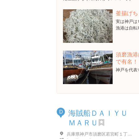
釜揚げち
実は神戸は
漁港は自転
須磨漁港
で有名！
神戸を代表
海賊船ＤＡＩＹＵ
D
ＭＡＲＵ
兵庫県神戸市須磨区若宮町１丁目１