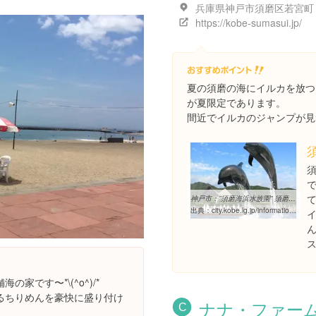
https://kobe-sumasui.jp/
夏の須磨の海にイルカを放つ
が夏限定であります。
間近でイルカのジャンプが見
神戸市：”須磨海浜水族園” 須磨ドルフィンコーストプロジェクト2015 ...
出典：
city.kobe.lg.jp/information/press/2015/03/20150313142001.html
家です〜*\(^o^)/*
るちりめんを豪快に盛り付け
ナナ・ファー
C