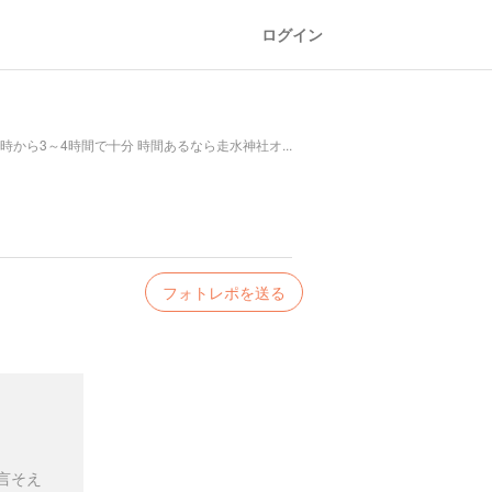
ログイン
から3～4時間で十分 時間あるなら走水神社オ...
フォトレポを送る
言そえ