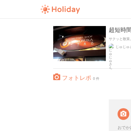
超短時
サクッと散策
じゅじゅ
フォトレポ
0 件
おでか