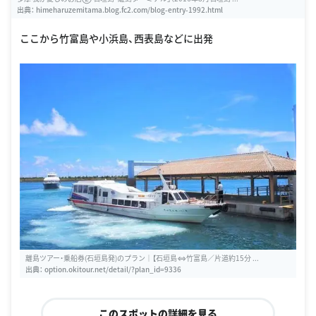
出典：
himeharuzemitama.blog.fc2.com/blog-entry-1992.html
ここから竹富島や小浜島、西表島などに出発
離島ツアー・乗船券(石垣島発)のプラン｜【石垣島⇔竹富島／片道約15分 ...
出典：
option.okitour.net/detail/?plan_id=9336
このスポットの詳細を見る