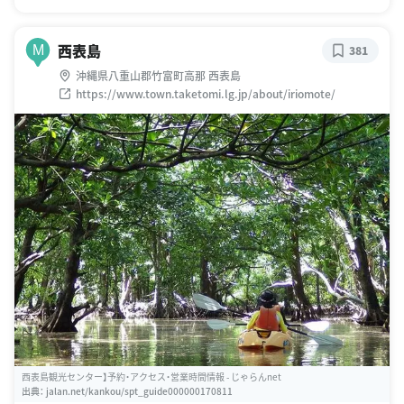
西表島
M
381
沖縄県八重山郡竹富町高那 西表島
https://www.town.taketomi.lg.jp/about/iriomote/
西表島観光センター】予約・アクセス・営業時間情報 - じゃらんnet
出典：
jalan.net/kankou/spt_guide000000170811