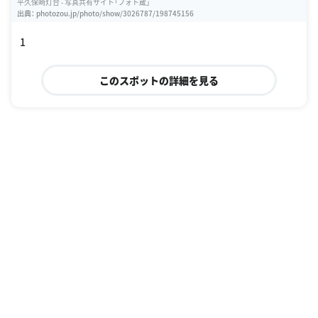
平久保崎灯台 - 写真共有サイト「フォト蔵」
出典：
photozou.jp/photo/show/3026787/198745156
1
このスポットの詳細を見る