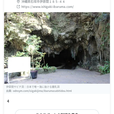
沖縄県石垣市伊原間１８５-４４
https://www.ishigaki-ibaruma.com/
伊原間サビチ洞｜日本で唯一海に抜ける鍾乳洞
出典：
odnsym.com/isigakijima/ibarumasabitidou.html
4