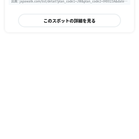
出典：
japawalk.com/list/detail?plan_code1=JW&plan_code2=IH0023A&date_f
rom=20180731&date_to=20180731&min_price_get=1
このスポットの詳細を見る