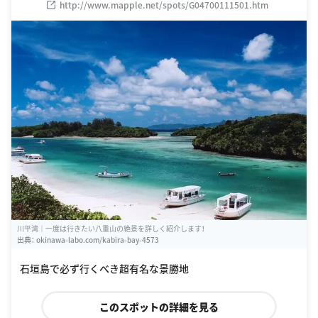
http://www.mapple.net/spots/G04700111501.htm
川平湾｜一度は行きたい八重山の絶景を詳しく紹介します！
出典：
okinawa-labo.com/kabira-bay-4573
石垣島で必ず行くべき超有名な景勝地
このスポットの詳細を見る