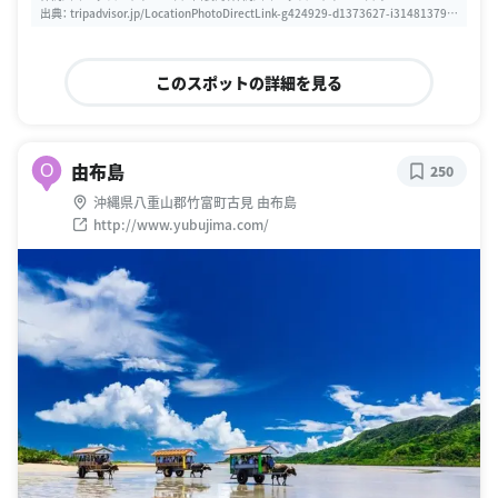
出典：
tripadvisor.jp/LocationPhotoDirectLink-g424929-d1373627-i314813792-
Nakamagawa_Mangrove_Cruise-Iriomote_jima_Taketomi_cho_Yaeyama_gun
_Okinaw.html
このスポットの詳細を見る
由布島
O
250
沖縄県八重山郡竹富町古見 由布島
http://www.yubujima.com/