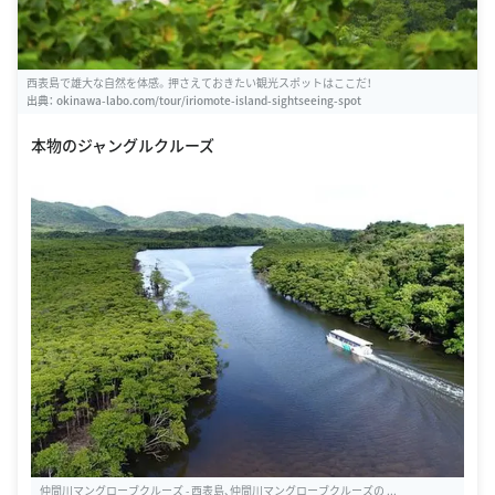
西表島で雄大な自然を体感。押さえておきたい観光スポットはここだ！
出典：
okinawa-labo.com/tour/iriomote-island-sightseeing-spot
本物のジャングルクルーズ
仲間川マングローブクルーズ - 西表島、仲間川マングローブクルーズの ...