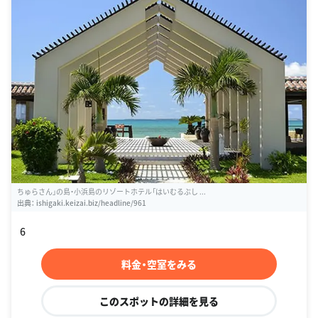
ちゅらさん」の島・小浜島のリゾートホテル「はいむるぶし ...
出典：
ishigaki.keizai.biz/headline/961
6
料金・空室をみる
このスポットの詳細を見る