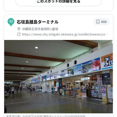
このスポットの詳細を見る
石垣島離島ターミナル
H
808
沖縄県石垣市美崎町1番地
https://www.city.ishigaki.okinawa.jp/soshiki/kowan/yugu
renaisigakikouritoutaminaru/6957.html
多摩 我が愛しのお店② 石垣島「離島ターミナル」（2016年8月石垣島 ...