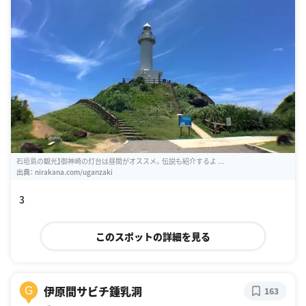
石垣島の観光】御神崎の灯台は昼間がオススメ。伝説も紹介するよ ...
出典：
nirakana.com/uganzaki
3
このスポットの詳細を見る
伊原間サビチ鍾乳洞
G
163