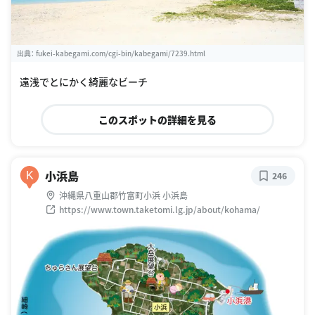
出典：
fukei-kabegami.com/cgi-bin/kabegami/7239.html
遠浅でとにかく綺麗なビーチ
このスポットの詳細を見る
小浜島
K
246
沖縄県八重山郡竹富町小浜 小浜島
https://www.town.taketomi.lg.jp/about/kohama/