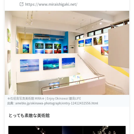
https://www.miraishigaki.net/
☆石垣島写真美術館 MIRA☆ | Enjoy Okinawa! 離島LIFE
出典：
ameblo.jp/okinawa-photograph/entry-12412432556.html
とっても素敵な美術館