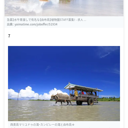
急募】水牛車渡しで有名な【由布島】植物園STAFF募集！ - 求人 ...
出典：
yaimatime.com/joboffer/51934
7
西表島マリユドゥの滝・カンピレーの滝と由布島☆