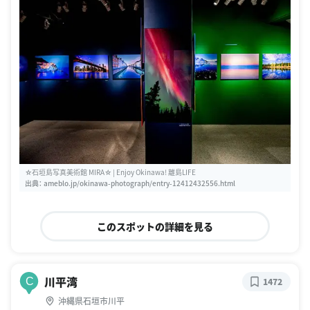
☆石垣島写真美術館 MIRA☆ | Enjoy Okinawa! 離島LIFE
出典：
ameblo.jp/okinawa-photograph/entry-12412432556.html
このスポットの詳細を見る
川平湾
C
1472
沖縄県石垣市川平