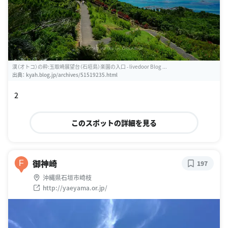
漢（オトコ）の粋:玉取崎展望台（石垣島）楽園の入口 - livedoor Blog ...
出典：
kyah.blog.jp/archives/51519235.html
2
このスポットの詳細を見る
御神崎
F
197
沖縄県石垣市崎枝
http://yaeyama.or.jp/