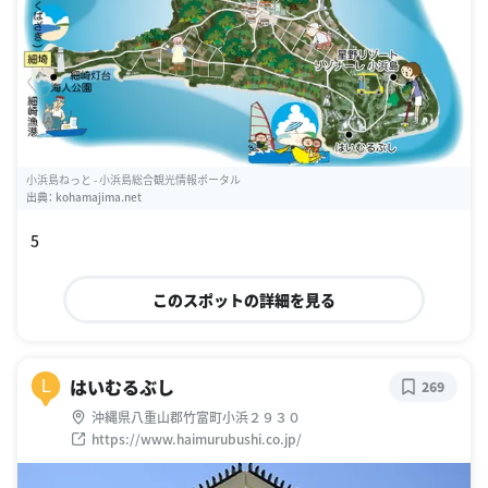
小浜島ねっと - 小浜島総合観光情報ポータル
出典：
kohamajima.net
5
このスポットの詳細を見る
はいむるぶし
L
269
沖縄県八重山郡竹富町小浜２９３０
https://www.haimurubushi.co.jp/