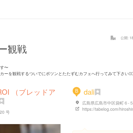
公開: 18
ー観戦
す〜
ーを観戦するついでにポツンとたたずむカフェへ行ってみて下さい👌
E ROI （ブレッドア
dali
B
0 号