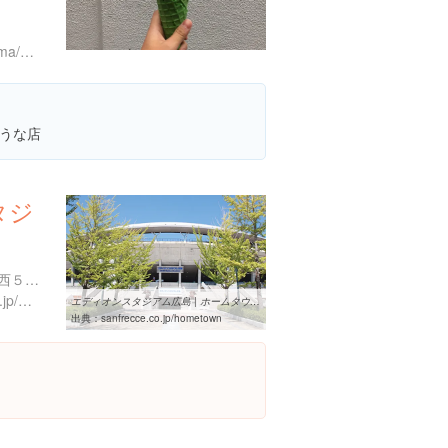
５
https://tabelog.com/hiroshima/A3401/A340101/34024105/
うな店
タジ
広島県広島市安佐南区大塚西５丁目１-１
http://www.city.hiroshima.lg.jp/www/index.html
エディオンスタジアム広島 | ホームタウン | サンフレッチェ広島 ...
出典：
sanfrecce.co.jp/hometown