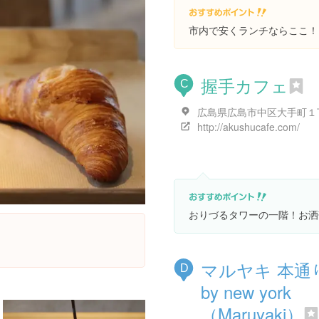
市内で安くランチならここ！
握手カフェ
C
http://akushucafe.com/
おりづるタワーの一階！お洒
マルヤキ 本通
D
by new york
（Maruyaki）