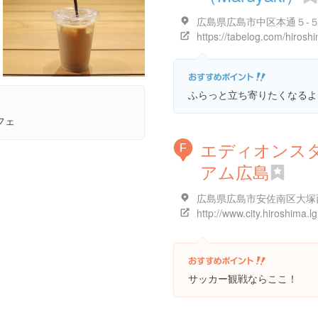
広島県広島市中区本通５-
ふらっと立ち寄りたくなるよ
フェ
エディオンス
F
アム広島
サッカー観戦ならここ！