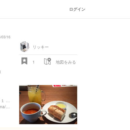
ログイン
/03/16
リッキー
1
地図をみる

広島県広島市中区袋町６-５１ サンポークリエイトビル 1F
https://tabelog.com/hiroshima/A3401/A340114/34022961/