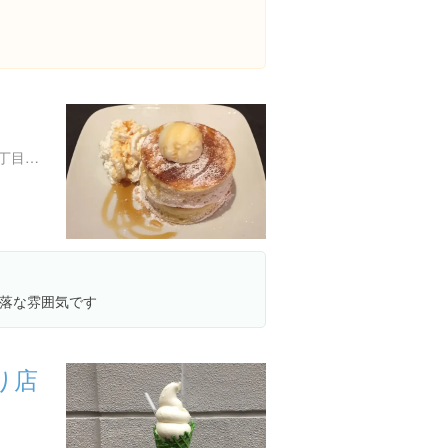
広島県広島市中区大手町１丁目２-１ おりづるタワー内
落な雰囲気です
り店