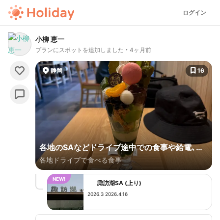
ログイン
小柳 恵一
プランにスポットを追加しました
4ヶ月前
静岡
16
各地のSAなどドライブ途中での食事や給電、そ
各地ドライブで食べる食事
して日帰り温泉。
諏訪湖SA (上り)
2026.3 2026.4.16